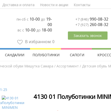
Доставка и оплата
Новости и акции
Контакты
10-00
19-
990-08-32
пн-сб с
до
+7 (846)
00
260-08-32
+7 (927)
10-00
18-00
вс с
до
Заказать звонок
В избранном:
0
САНДАЛИИ
ПОЛУБОТИНКИ
САПОГИ
КРОСС
ической обуви Мишутка Самара
/
Aссортимент
/
Детская обувь M
4130 01 Полуботинки MINI