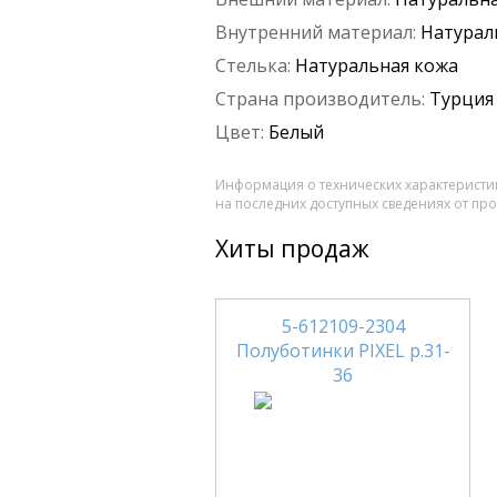
Внутренний материал:
Натурал
Стелька:
Натуральная кожа
Страна производитель:
Турция
Цвет:
Белый
Информация о технических характеристик
на последних доступных сведениях от пр
Хиты продаж
5-612109-2304
Полуботинки PIXEL р.31-
36