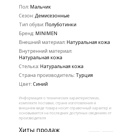
Пол:
Мальчик
Сезон:
Демисезонные
Тип обуви:
Полуботинки
Бренд:
MINIMEN
Внешний материал:
Натуральная кожа
Внутренний материал:
Натуральная кожа
Стелька:
Натуральная кожа
Страна производитель:
Турция
Цвет:
Синий
Информация о технических характеристиках,
комплекте поставки, стране изготовления и
внешнем виде товара носит справочный характер и
основывается на последних доступных сведениях от
производителя
Хиты продаж