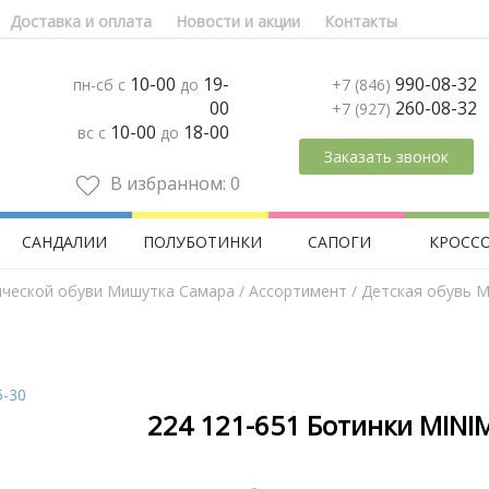
Доставка и оплата
Новости и акции
Контакты
10-00
19-
990-08-32
пн-сб с
до
+7 (846)
00
260-08-32
+7 (927)
10-00
18-00
вс с
до
Заказать звонок
В избранном:
0
САНДАЛИИ
ПОЛУБОТИНКИ
САПОГИ
КРОСС
ической обуви Мишутка Самара
/
Aссортимент
/
Детская обувь M
224 121-651 Ботинки MINI