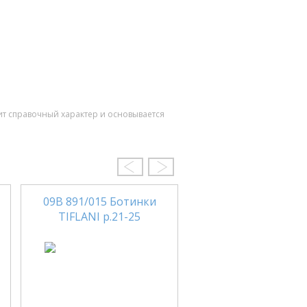
ит справочный характер и основывается
09В 891/015 Ботинки
3-1622 Белый Бот
TIFLANI р.21-25
ЛЕЛЬ р.23-26