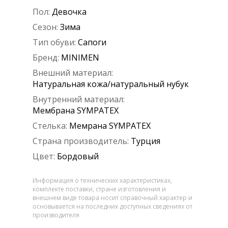
Пол:
Девочка
Сезон:
Зима
Тип обуви:
Сапоги
Бренд:
MINIMEN
Внешний материал:
Натуральная кожа/натуральный нубук
Внутренний материал:
Мембрана SYMPATEX
Стелька:
Мемрана SYMPATEX
Страна производитель:
Турция
Цвет:
Бордовый
Информация о технических характеристиках,
комплекте поставки, стране изготовления и
внешнем виде товара носит справочный характер и
основывается на последних доступных сведениях от
производителя