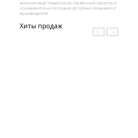
внешнем виде товара носит справочный характер и
основывается на последних доступных сведениях от
производителя
Хиты продаж