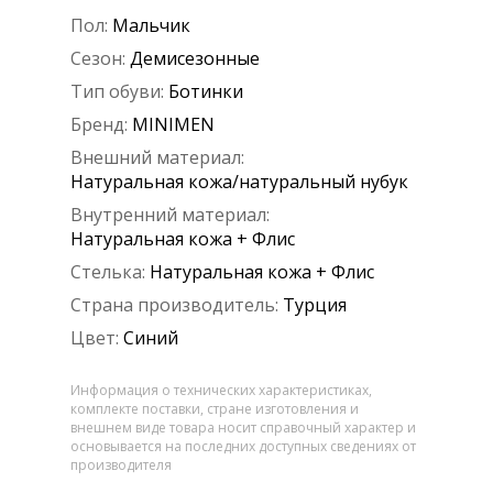
Пол:
Мальчик
Сезон:
Демисезонные
Тип обуви:
Ботинки
Бренд:
MINIMEN
Внешний материал:
Натуральная кожа/натуральный нубук
Внутренний материал:
Натуральная кожа + Флис
Стелька:
Натуральная кожа + Флис
Страна производитель:
Турция
Цвет:
Синий
Информация о технических характеристиках,
комплекте поставки, стране изготовления и
внешнем виде товара носит справочный характер и
основывается на последних доступных сведениях от
производителя