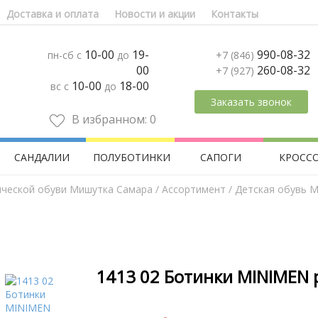
Доставка и оплата
Новости и акции
Контакты
10-00
19-
990-08-32
пн-сб с
до
+7 (846)
00
260-08-32
+7 (927)
10-00
18-00
вс с
до
Заказать звонок
В избранном:
0
САНДАЛИИ
ПОЛУБОТИНКИ
САПОГИ
КРОСС
ической обуви Мишутка Самара
/
Aссортимент
/
Детская обувь M
1413 02 Ботинки MINIMEN 