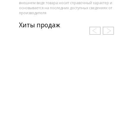
внешнем виде товара носит справочный характер и
основывается на последних доступных сведениях от
производителя
Хиты продаж