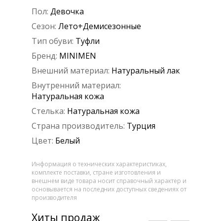
Пол:
Девочка
Сезон:
Лето+Демисезонные
Тип обуви:
Туфли
Бренд:
MINIMEN
Внешний материал:
Натуральный лак
Внутренний материал:
Натуральная кожа
Стелька:
Натуральная кожа
Страна производитель:
Турция
Цвет:
Белый
Информация о технических характеристиках,
комплекте поставки, стране изготовления и
внешнем виде товара носит справочный характер и
основывается на последних доступных сведениях от
производителя
Хиты продаж