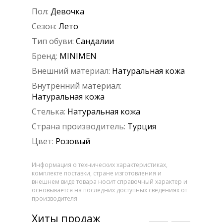
Пол:
Девочка
Сезон:
Лето
Тип обуви:
Сандалии
Бренд:
MINIMEN
Внешний материал:
Натуральная кожа
Внутренний материал:
Натуральная кожа
Стелька:
Натуральная кожа
Страна производитель:
Турция
Цвет:
Розовый
Информация о технических характеристиках,
комплекте поставки, стране изготовления и
внешнем виде товара носит справочный характер и
основывается на последних доступных сведениях от
производителя
Хиты продаж