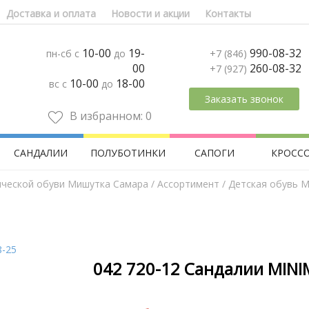
Доставка и оплата
Новости и акции
Контакты
10-00
19-
990-08-32
пн-сб с
до
+7 (846)
00
260-08-32
+7 (927)
10-00
18-00
вс с
до
Заказать звонок
В избранном:
0
САНДАЛИИ
ПОЛУБОТИНКИ
САПОГИ
КРОСС
ической обуви Мишутка Самара
/
Aссортимент
/
Детская обувь M
042 720-12 Сандалии MINI