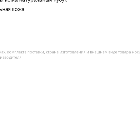
ьная кожа
ах, комплекте поставки, стране изготовления и внешнем виде товара нос
оизводителя