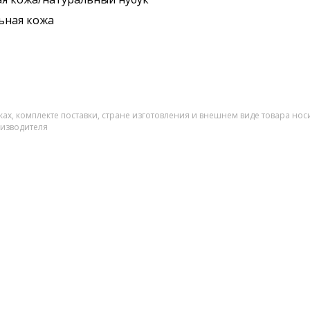
ьная кожа
ах, комплекте поставки, стране изготовления и внешнем виде товара нос
оизводителя