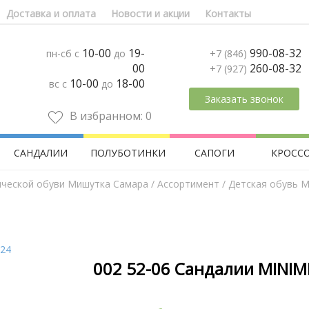
Доставка и оплата
Новости и акции
Контакты
10-00
19-
990-08-32
пн-сб с
до
+7 (846)
00
260-08-32
+7 (927)
10-00
18-00
вс с
до
Заказать звонок
В избранном:
0
САНДАЛИИ
ПОЛУБОТИНКИ
САПОГИ
КРОСС
ической обуви Мишутка Самара
/
Aссортимент
/
Детская обувь M
002 52-06 Сандалии MINIM