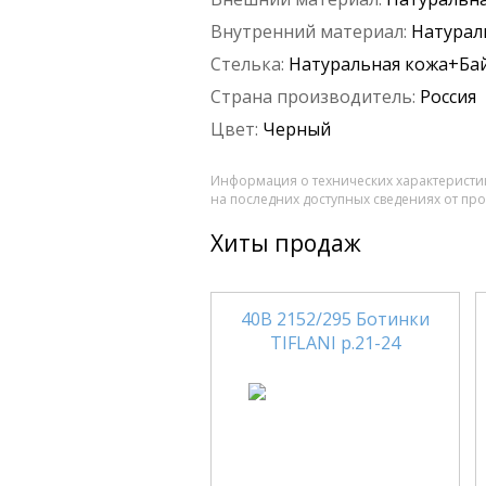
Внутренний материал:
Натурал
Стелька:
Натуральная кожа+Ба
Страна производитель:
Россия
Цвет:
Черный
Информация о технических характеристик
на последних доступных сведениях от пр
Хиты продаж
40В 2152/295 Ботинки
TIFLANI р.21-24