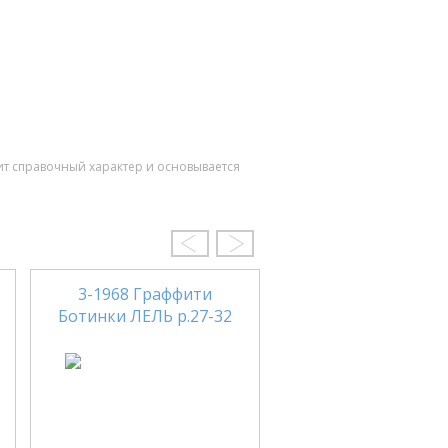
ит справочный характер и основывается
-
3-1968 Граффити
39Р 2698/309 Бот
Ботинки ЛЕЛЬ р.27-32
TIFLANI р.26-3