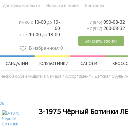
Доставка и оплата
Новости и акции
Контакты
10-00
19-
990-08-32
пн-сб с
до
+7 (846)
00
260-08-32
+7 (927)
10-00
18-00
вс с
до
Заказать звонок
В избранном:
0
САНДАЛИИ
ПОЛУБОТИНКИ
САПОГИ
КРОСС
ической обуви Мишутка Самара
/
Aссортимент
/
Детская обувь Л
3-1975 Чёрный Ботинки ЛЕ