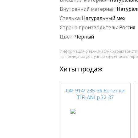
Внутренний материал:
Натурал
Стелька:
Натуральный мех
Страна производитель:
Россия
Цвет:
Черный
Информация о технических характеристик
на последних доступных сведениях от пр
Хиты продаж
04F 914/ 235-36 Ботинки
TIFLANI р.32-37