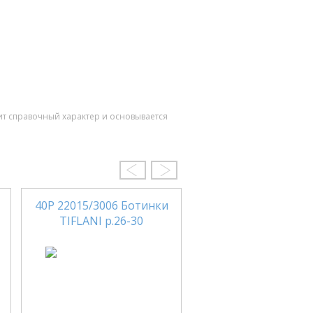
ит справочный характер и основывается
40Р 22015/3006 Ботинки
4-974 Черника Бот
TIFLANI р.26-30
ЛЕЛЬ р.32-37