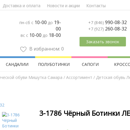
Доставка и оплата
Новости и акции
Контакты
10-00
19-
990-08-32
пн-сб с
до
+7 (846)
00
260-08-32
+7 (927)
10-00
18-00
вс с
до
Заказать звонок
В избранном:
0
САНДАЛИИ
ПОЛУБОТИНКИ
САПОГИ
КРОСС
ической обуви Мишутка Самара
/
Aссортимент
/
Детская обувь Л
3-1786 Чёрный Ботинки ЛЕ