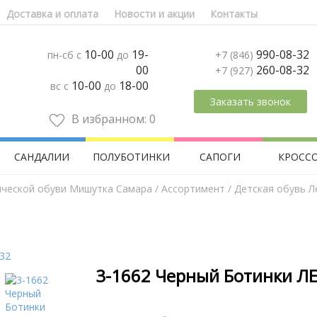
Доставка и оплата
Новости и акции
Контакты
10-00
19-
990-08-32
пн-сб с
до
+7 (846)
00
260-08-32
+7 (927)
10-00
18-00
вс с
до
Заказать звонок
В избранном:
0
САНДАЛИИ
ПОЛУБОТИНКИ
САПОГИ
КРОСС
ической обуви Мишутка Самара
/
Aссортимент
/
Детская обувь Л
3-1662 Черный Ботинки ЛЕ