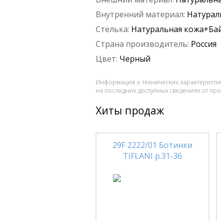
Внутренний материал:
Натурал
Стелька:
Натуральная кожа+Ба
Страна производитель:
Россия
Цвет:
Черный
Информация о технических характеристик
на последних доступных сведениях от пр
Хиты продаж
29F 2222/01 Ботинки
TIFLANI р.31-36