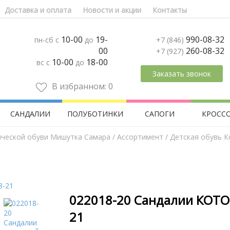
Доставка и оплата
Новости и акции
Контакты
10-00
19-
990-08-32
пн-сб с
до
+7 (846)
00
260-08-32
+7 (927)
10-00
18-00
вс с
до
Заказать звонок
В избранном:
0
САНДАЛИИ
ПОЛУБОТИНКИ
САПОГИ
КРОСС
ической обуви Мишутка Самара
/
Aссортимент
/
Детская обувь 
022018-20 Сандалии КОТО
21