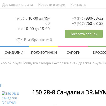
Доставка и оплата
Новости и акции
Контакты
10-00
19-
990-08-32
пн-сб с
до
+7 (846)
00
260-08-32
+7 (927)
10-00
18-00
вс с
до
Заказать звонок
В избранном:
0
САНДАЛИИ
ПОЛУБОТИНКИ
САПОГИ
КРОСС
ической обуви Мишутка Самара
/
Aссортимент
/
Детская обувь D
150 28-8 Сандалии DR.MYM