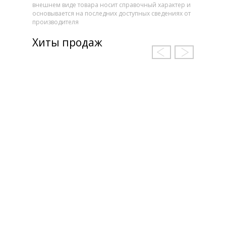
внешнем виде товара носит справочный характер и
основывается на последних доступных сведениях от
производителя
Хиты продаж