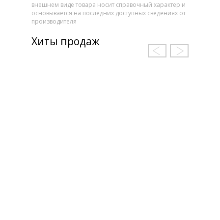
внешнем виде товара носит справочный характер и
основывается на последних доступных сведениях от
производителя
Хиты продаж