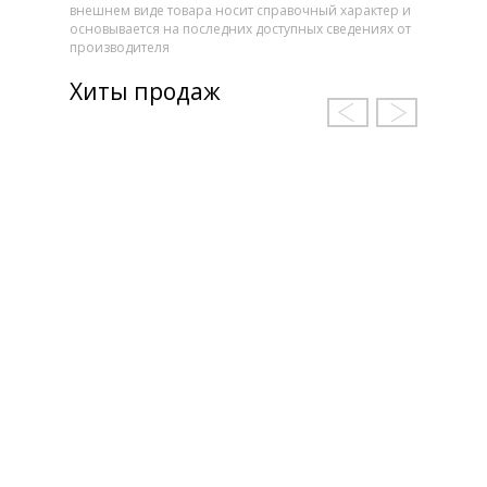
внешнем виде товара носит справочный характер и
основывается на последних доступных сведениях от
производителя
Хиты продаж