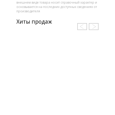
внешнем виде товара носит справочный характер и
основывается на последних доступных сведениях от
производителя
Хиты продаж