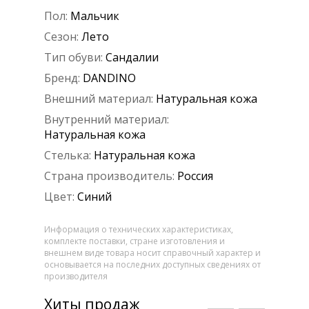
Пол:
Мальчик
Сезон:
Лето
Тип обуви:
Сандалии
Бренд:
DANDINO
Внешний материал:
Натуральная кожа
Внутренний материал:
Натуральная кожа
Стелька:
Натуральная кожа
Страна производитель:
Россия
Цвет:
Синий
Информация о технических характеристиках,
комплекте поставки, стране изготовления и
внешнем виде товара носит справочный характер и
основывается на последних доступных сведениях от
производителя
Хиты продаж