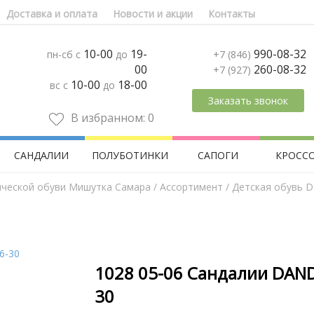
Доставка и оплата
Новости и акции
Контакты
10-00
19-
990-08-32
пн-сб с
до
+7 (846)
00
260-08-32
+7 (927)
10-00
18-00
вс с
до
Заказать звонок
В избранном:
0
САНДАЛИИ
ПОЛУБОТИНКИ
САПОГИ
КРОСС
ической обуви Мишутка Самара
/
Aссортимент
/
Детская обувь D
1028 05-06 Сандалии DAND
30