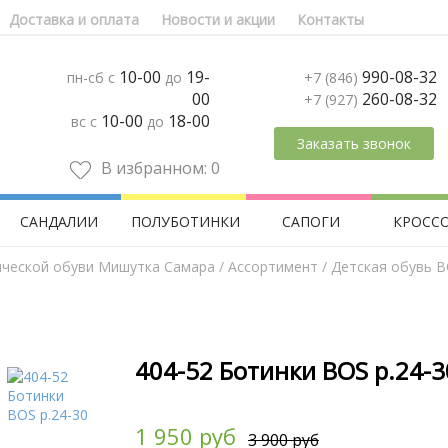
Доставка и оплата
Новости и акции
Контакты
10-00
19-
990-08-32
пн-сб с
до
+7 (846)
00
260-08-32
+7 (927)
10-00
18-00
вс с
до
Заказать звонок
В избранном:
0
САНДАЛИИ
ПОЛУБОТИНКИ
САПОГИ
КРОСС
ической обуви Мишутка Самара
/
Aссортимент
/
Детская обувь 
404-52 Ботинки BOS р.24-3
1 950 руб
3 900 руб