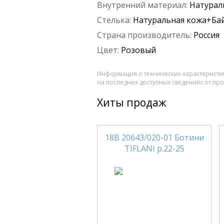
Внутренний материал:
Натурал
Стелька:
Натуральная кожа+Ба
Страна производитель:
Россия
Цвет:
Розовый
Информация о технических характеристик
на последних доступных сведениях от пр
Хиты продаж
18В 20643/020-01 Ботини
TIFLANI р.22-25