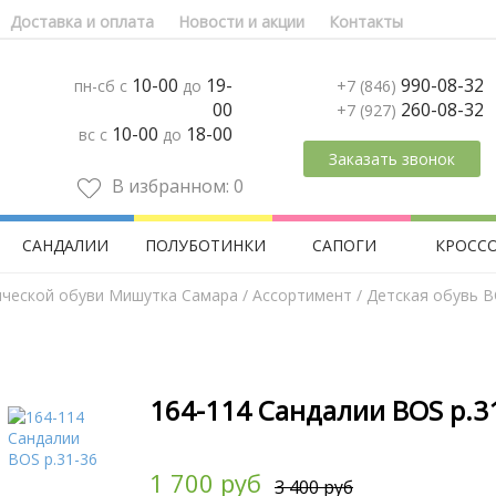
Доставка и оплата
Новости и акции
Контакты
10-00
19-
990-08-32
пн-сб с
до
+7 (846)
00
260-08-32
+7 (927)
10-00
18-00
вс с
до
Заказать звонок
В избранном:
0
САНДАЛИИ
ПОЛУБОТИНКИ
САПОГИ
КРОСС
ической обуви Мишутка Самара
/
Aссортимент
/
Детская обувь 
164-114 Сандалии BOS р.3
1 700 руб
3 400 руб