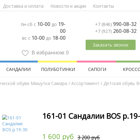
Доставка и оплата
Новости и акции
Контакты
10-00
19-
990-08-32
пн-сб с
до
+7 (846)
00
260-08-32
+7 (927)
10-00
18-00
вс с
до
Заказать звонок
В избранном:
0
САНДАЛИИ
ПОЛУБОТИНКИ
САПОГИ
КРОСС
ической обуви Мишутка Самара
/
Aссортимент
/
Детская обувь 
161-01 Сандалии BOS р.19
1 600 руб
3 200 руб