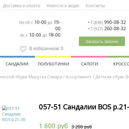
Доставка и оплата
Новости и акции
Контакты
10-00
19-
990-08-32
пн-сб с
до
+7 (846)
00
260-08-32
+7 (927)
10-00
18-00
вс с
до
Заказать звонок
В избранном:
0
САНДАЛИИ
ПОЛУБОТИНКИ
САПОГИ
КРОСС
ической обуви Мишутка Самара
/
Aссортимент
/
Детская обувь 
057-51 Сандалии BOS р.21
1 600 руб
3 200 руб