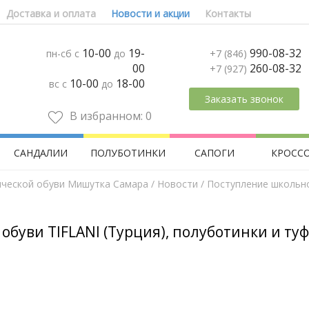
Доставка и оплата
Новости и акции
Контакты
10-00
19-
990-08-32
пн-сб с
до
+7 (846)
00
260-08-32
+7 (927)
10-00
18-00
вс с
до
Заказать звонок
В избранном:
0
САНДАЛИИ
ПОЛУБОТИНКИ
САПОГИ
КРОСС
ической обуви Мишутка Самара
/
Новости
/ Поступление школьно
буви TIFLANI (Турция), полуботинки и ту