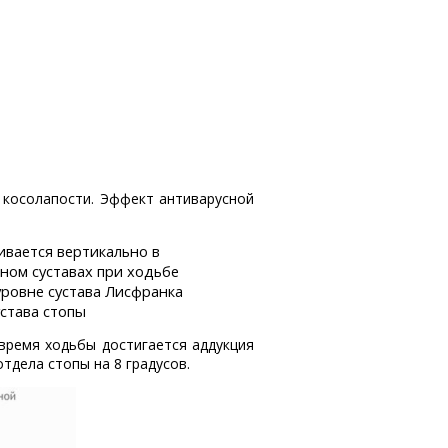
я косолапости. Эффект антиварусной
ивается вертикально в
ном суставах при ходьбе
уровне сустава Лисфранка
става стопы
время ходьбы достигается аддукция
тдела стопы на 8 градусов.