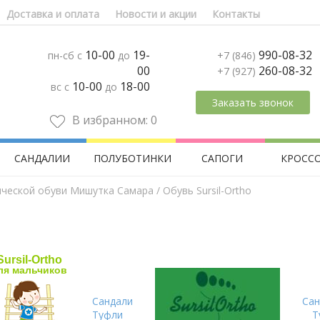
Доставка и оплата
Новости и акции
Контакты
10-00
19-
990-08-32
пн-сб с
до
+7 (846)
00
260-08-32
+7 (927)
10-00
18-00
вс с
до
Заказать звонок
В избранном:
0
САНДАЛИИ
ПОЛУБОТИНКИ
САПОГИ
КРОСС
ической обуви Мишутка Самара
/ Обувь Sursil-Ortho
Sursil-Ortho
ля мальчиков
Сандали
Сан
Туфли
Т