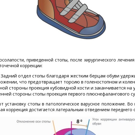
осолапости, приведенной стопы, после хирургического лечени
точечной коррекции:
. Задний отдел стопы благодаря жестким берцам обуви удерж
ожении, что предотвращает торсию в голеностопном и колен
ной стороны проекция кубовидной кости и заканчивается на 
ренней стороны стопы проекция первого плюснефалангового су
т установку стопы в патологическое варусное положение. Во 
ая коррекция достигается латеральным отведением переднего о