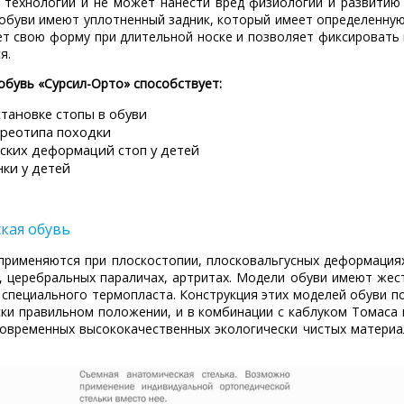
 технологии и не может нанести вред физиологии и развитию 
обуви имеют уплотненный задник, который имеет определенную
ет свою форму при длительной носке и позволяет фиксировать
я.
бувь «Сурсил-Орто» способствует:
тановке стопы в обуви
реотипа походки
ских деформаций стоп у детей
ки у детей
кая обувь
применяются при плоскостопии, плосковальгусных деформациях
, церебральных параличах, артритах. Модели обуви имеют жест
 специального термопласта. Конструкция этих моделей обуви п
ски правильном положении, и в комбинации с каблуком Томаса
современных высококачественных экологически чистых матери