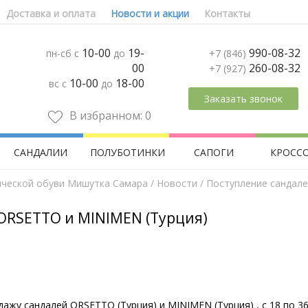
Доставка и оплата
Новости и акции
Контакты
10-00
19-
990-08-32
пн-сб с
до
+7 (846)
00
260-08-32
+7 (927)
10-00
18-00
вс с
до
Заказать звонок
В избранном:
0
САНДАЛИИ
ПОЛУБОТИНКИ
САПОГИ
КРОСС
ической обуви Мишутка Самара
/
Новости
/ Поступление сандал
ORSETTO и MINIMEN (Турция)
жу сандалей ORSETTO (Турция) и MINIMEN (Турция) , с 18 по 36