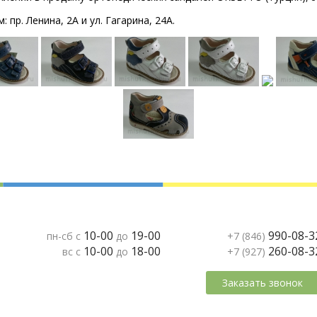
пр. Ленина, 2А и ул. Гагарина, 24А.
10-00
19-00
990-08-3
пн-сб с
до
+7 (846)
10-00
18-00
260-08-3
вс с
до
+7 (927)
Заказать звонок