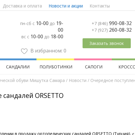
Доставка и оплата
Новости и акции
Контакты
10-00
19-
990-08-32
пн-сб с
до
+7 (846)
00
260-08-32
+7 (927)
10-00
18-00
вс с
до
Заказать звонок
В избранном:
0
САНДАЛИИ
ПОЛУБОТИНКИ
САПОГИ
КРОСС
ической обуви Мишутка Самара
/
Новости
/ Очередное поступле
е сандалей ORSETTO
лении в продажу ортопедических сандалей ORSETTO (Турция),
с