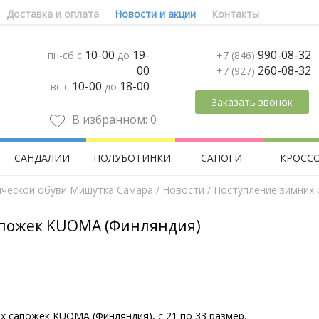
Доставка и оплата
Новости и акции
Контакты
10-00
19-
990-08-32
пн-сб с
до
+7 (846)
00
260-08-32
+7 (927)
10-00
18-00
вс с
до
Заказать звонок
В избранном:
0
САНДАЛИИ
ПОЛУБОТИНКИ
САПОГИ
КРОСС
ической обуви Мишутка Самара
/
Новости
/ Поступление зимних
апожек KUOMA (Финляндия)
 сапожек KUOMA (Финляндия), с 21 по 33 размер.