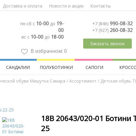
Доставка и оплата
Новости и акции
Контакты
10-00
19-
990-08-32
пн-сб с
до
+7 (846)
00
260-08-32
+7 (927)
10-00
18-00
вс с
до
Заказать звонок
В избранном:
0
САНДАЛИИ
ПОЛУБОТИНКИ
САПОГИ
КРОСС
ической обуви Мишутка Самара
/
Aссортимент
/
Детская обувь Tif
18В 20643/020-01 Ботини T
25