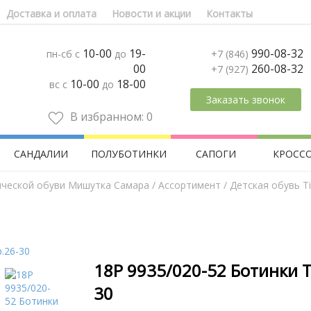
Доставка и оплата
Новости и акции
Контакты
10-00
19-
990-08-32
пн-сб с
до
+7 (846)
00
260-08-32
+7 (927)
10-00
18-00
вс с
до
Заказать звонок
В избранном:
0
САНДАЛИИ
ПОЛУБОТИНКИ
САПОГИ
КРОСС
ической обуви Мишутка Самара
/
Aссортимент
/
Детская обувь Tif
18Р 9935/020-52 Ботинки T
30