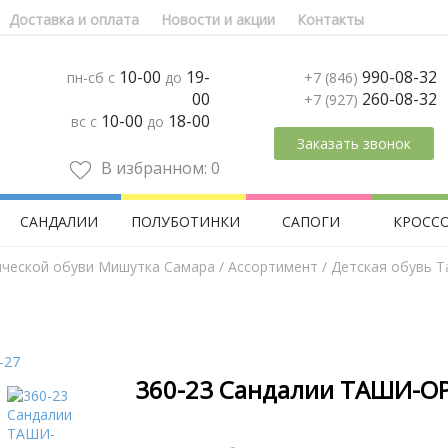
Доставка и оплата
Новости и акции
Контакты
10-00
19-
990-08-32
пн-сб с
до
+7 (846)
00
260-08-32
+7 (927)
10-00
18-00
вс с
до
Заказать звонок
В избранном:
0
САНДАЛИИ
ПОЛУБОТИНКИ
САПОГИ
КРОСС
ической обуви Мишутка Самара
/
Aссортимент
/
Детская обувь 
360-23 Сандалии ТАШИ-ОР