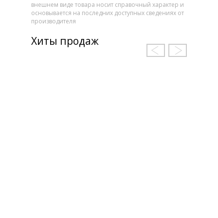
внешнем виде товара носит справочный характер и
основывается на последних доступных сведениях от
производителя
Хиты продаж