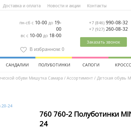
Доставка и оплата
Новости и акции
Контакты
10-00
19-
990-08-32
пн-сб с
до
+7 (846)
00
260-08-32
+7 (927)
10-00
18-00
вс с
до
Заказать звонок
В избранном:
0
САНДАЛИИ
ПОЛУБОТИНКИ
САПОГИ
КРОСС
ической обуви Мишутка Самара
/
Aссортимент
/
Детская обувь M
760 760-2 Полуботинки MI
24