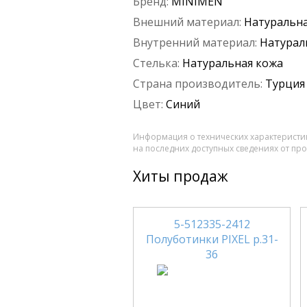
Бренд:
MINIMEN
Внешний материал:
Натуральна
Внутренний материал:
Натурал
Стелька:
Натуральная кожа
Страна производитель:
Турция
Цвет:
Синий
Информация о технических характеристик
на последних доступных сведениях от пр
Хиты продаж
5-512335-2412
Полуботинки PIXEL р.31-
36