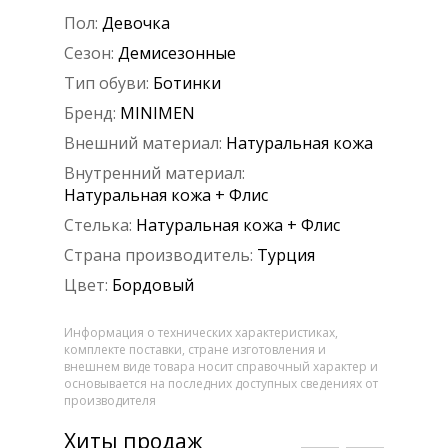
Пол:
Девочка
Сезон:
Демисезонные
Тип обуви:
Ботинки
Бренд:
MINIMEN
Внешний материал:
Натуральная кожа
Внутренний материал:
Натуральная кожа + Флис
Стелька:
Натуральная кожа + Флис
Страна производитель:
Турция
Цвет:
Бордовый
Информация о технических характеристиках,
комплекте поставки, стране изготовления и
внешнем виде товара носит справочный характер и
основывается на последних доступных сведениях от
производителя
Хиты продаж