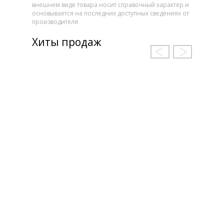
внешнем виде товара носит справочный характер и
основывается на последних доступных сведениях от
производителя
Хиты продаж