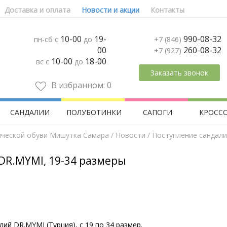
Доставка и оплата
Новости и акции
Контакты
10-00
19-
990-08-32
пн-сб с
до
+7 (846)
00
260-08-32
+7 (927)
10-00
18-00
вс с
до
Заказать звонок
В избранном:
0
САНДАЛИИ
ПОЛУБОТИНКИ
САПОГИ
КРОСС
ической обуви Мишутка Самара
/
Новости
/ Поступление сандали
DR.MYMI, 19-34 размеры
й DR.MYMI (Турция), c 19 по 34 размер.